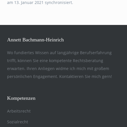
am 13. Januar 2021 synchronisiert.
Annett Bachmann-Heinrich
Wo fundiertes Wissen auf langjährige Berufserfahrung
trifft, können Sie eine kompetente Rechtsberatung
erwarten. Ihren Anliegen widme ich mich mit großem
persönlichen Engagement. Kontaktieren Sie mich gern!
Kompetenzen
Arbeitsrecht
Sozialrecht