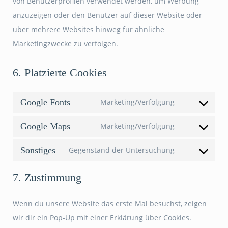
von Benutzerprofilen verwendet werden, um Werbung
anzuzeigen oder den Benutzer auf dieser Website oder
über mehrere Websites hinweg für ähnliche
Marketingzwecke zu verfolgen.
6. Platzierte Cookies
Google Fonts
Marketing/Verfolgung
Consent
to
Google Maps
Marketing/Verfolgung
Consent
service
to
Sonstiges
Gegenstand der Untersuchung
google-
Consent
service
fonts
to
google-
7. Zustimmung
service
maps
sonstiges
Wenn du unsere Website das erste Mal besuchst, zeigen
wir dir ein Pop-Up mit einer Erklärung über Cookies.