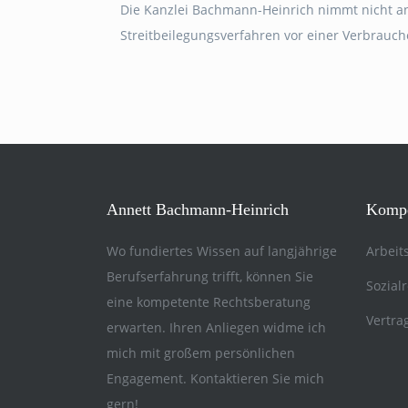
Die Kanzlei Bachmann-Heinrich nimmt nicht a
Streitbeilegungsverfahren vor einer Verbrauche
Annett Bachmann-Heinrich
Kompe
Wo fundiertes Wissen auf langjährige
Arbeit
Berufserfahrung trifft, können Sie
Sozial
eine kompetente Rechtsberatung
Vertra
erwarten. Ihren Anliegen widme ich
mich mit großem persönlichen
Engagement. Kontaktieren Sie mich
gern!