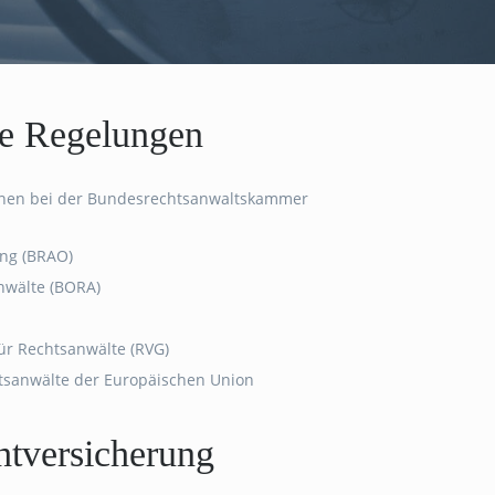
he Regelungen
nnen bei der Bundesrechtsanwaltskammer
ng (BRAO)
nwälte (BORA)
r Rechtsanwälte (RVG)
tsanwälte der Europäischen Union
htversicherung