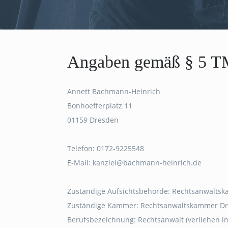
Angaben gemäß § 5 
Annett Bachmann-Heinrich
Bonhoefferplatz 11
01159 Dresden
Telefon: 0172-9225548
E-Mail:
kanzlei@bachmann-heinrich.de
Zuständige Aufsichtsbehörde: Rechtsanwalts
Zuständige Kammer: Rechtsanwaltskammer D
Berufsbezeichnung: Rechtsanwalt (verliehen i