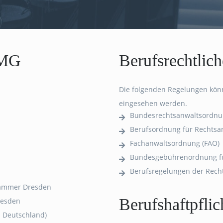
TMG
Berufsrechtlic
Die folgenden Regelungen kö
eingesehen werden.
Bundesrechtsanwaltsordnu
Berufsordnung für Rechtsa
Fachanwaltsordnung (FAO)
Bundesgebührenordnung fü
Berufsregelungen der Rech
kammer Dresden
Berufshaftpflic
resden
n Deutschland)