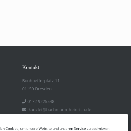
Kontakt
Bonhoefferplatz 11
01159 Dresden
0172 9225548
kanzlei@​bachmann-heinrich.de
en Cookies, um unsere Website und unseren Service zu optimieren.