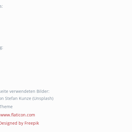
s:
g:
seite verwendeten Bilder:
von Stefan Kunze (Unsplash)
 Theme
f
www.flaticon.com
Designed by Freepik