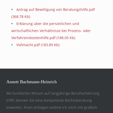
Antrag auf Bewilligung von Beratungshilfe.pdf
(368.78 Kb)
Erklärung über die persönlichen und
wirtschaftlichen Verhältnisse bei Prozess- oder
Verfahrenskostenhilfe.pdf
(188.05 Kb)
Vollmacht.pdf
(183.89 Kb)
Annett Bachmann-Heinrich
Wo fundiertes Wissen auf langjährige Berufserfahrung
trifft, können Sie eine kompetente Rechtsberatung
erwarten. Ihren Anliegen widme ich mich mit großem